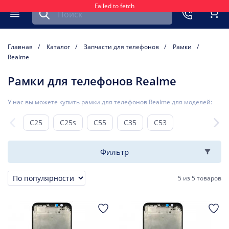
Failed to fetch
Найти запчасть для мобильного устройства
ть
Меню
Кор
Главная
Каталог
Запчасти для телефонов
Рамки
Realme
Рамки для телефонов Realme
У нас вы можете купить рамки для телефонов Realme для моделей:
C25
C25s
C55
C35
C53
Фильтр
5
из
5 товаров
Сортировка