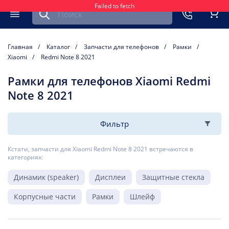
Failed to fetch
Найти запчасть для мобильного устройства
ть
Меню
Кор
Главная
Каталог
Запчасти для телефонов
Рамки
Xiaomi
Redmi Note 8 2021
Рамки для телефонов Xiaomi Redmi
Note 8 2021
Фильтр
Кстати, запчасти для Xiaomi Redmi Note 8 2021 встречаются в
категориях:
Динамик (speaker)
Дисплеи
Защитные стекла
Корпусные части
Рамки
Шлейф