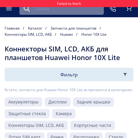
Failed to fetch
Найти запчасть для мобильного устройства
ть
Меню
Кор
Главная
Каталог
Запчасти для планшетов
Коннекторы SIM, LCD, АКБ
Huawei
Honor 10X Lite
Коннекторы SIM, LCD, АКБ для
планшетов Huawei Honor 10X Lite
Фильтр
Кстати, запчасти для Huawei Honor 10X Lite встречаются в категориях:
Аккумуляторы
Дисплеи
Задние крышки
Защитные стекла
Камера
Коннекторы SIM, LCD, АКБ
Корпусные части
Лотки SIM карт
Рамки
Распродажа
Стекло