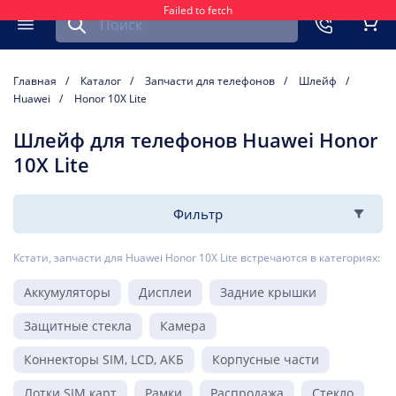
Failed to fetch
Найти запчасть для мобильного устройства
ть
Меню
Кор
Главная
Каталог
Запчасти для телефонов
Шлейф
Huawei
Honor 10X Lite
Шлейф для телефонов Huawei Honor
10X Lite
Фильтр
Кстати, запчасти для Huawei Honor 10X Lite встречаются в категориях:
Аккумуляторы
Дисплеи
Задние крышки
Защитные стекла
Камера
Коннекторы SIM, LCD, АКБ
Корпусные части
Лотки SIM карт
Рамки
Распродажа
Стекло