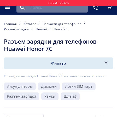
Failed to fetch
Найти запчасть для мобильного устройства
ть
Меню
Кор
Главная
Каталог
Запчасти для телефонов
Разъем зарядки
Huawei
Honor 7C
Разъем зарядки для телефонов
Huawei Honor 7C
Фильтр
Кстати, запчасти для Huawei Honor 7C встречаются в категориях:
Аккумуляторы
Дисплеи
Лотки SIM карт
Разъем зарядки
Рамки
Шлейф