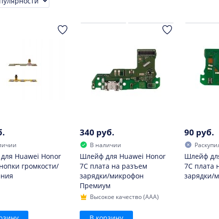
ровка
б.
340 руб.
90 руб.
личии
В наличии
Раскупи
для Huawei Honor
Шлейф для Huawei Honor
Шлейф дл
кнопки громкости/
7C плата на разъем
7C плата 
ения
зарядки/микрофон
зарядки/
Премиум
Высокое качество (AAA)
рзину
В корзину