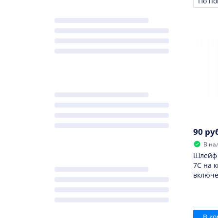
Сорти
90 ру
В на
Шлейф 
7C на 
включ
В ко