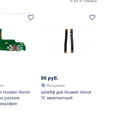
4
из
4 товара
90 руб.
ли
Раскупили
я Huawei Honor
Шлейф для Huawei Honor
на разъем
7C межплатный
микрофон