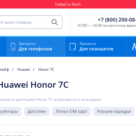
Failed to fetch
Гарантия
Пункты выда
сть для мобильного устройства
+7 (800) 200-08
Найти
07:00 — 16:00 по местному вре
Запчасти
Запчасти
Для телефонов
Для планшетов
лейф
Huawei
Honor 7C
Huawei Honor 7C
запчасти для Huawei Honor 7C встречаются в категориях:
муляторы
Дисплеи
Лотки SIM карт
Разъем зарядки